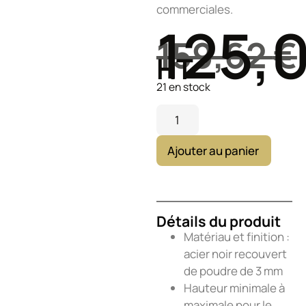
commerciales.
125,
159,62
€
HT
21 en stock
Ajouter au panier
Détails du produit
Matériau et finition :
acier noir recouvert
de poudre de 3 mm
Hauteur minimale à
maximale pour le