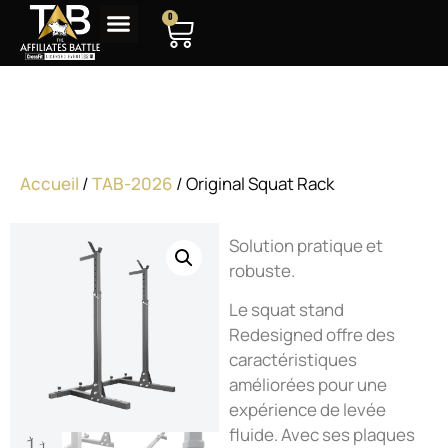
0
Original Squat Rack
Accueil
/
TAB-2026
/ Original Squat Rack
Solution pratique et
robuste.
Le squat stand
Redesigned offre des
caractéristiques
améliorées pour une
expérience de levée
fluide. Avec ses plaques