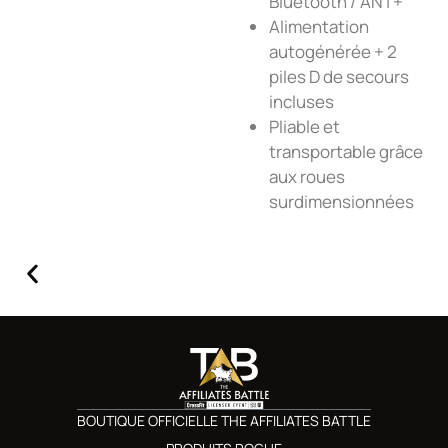
Bluetooth / ANT+
Alimentation
autogénérée + 2
piles D de secours
incluses
Pliable et
transportable grâce
aux roues
surdimensionnées
BOUTIQUE OFFICIELLE THE AFFILIATES BATTLE