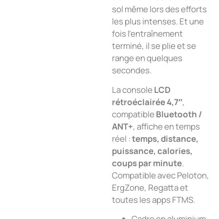
sol même lors des efforts
les plus intenses. Et une
fois l’entraînement
terminé, il se plie et se
range en quelques
secondes.
La console
LCD
rétroéclairée 4,7″
,
compatible
Bluetooth /
ANT+
, affiche en temps
réel :
temps, distance,
puissance, calories,
coups par minute
.
Compatible avec Peloton,
ErgZone, Regatta et
toutes les apps FTMS.
Cadre en aluminium