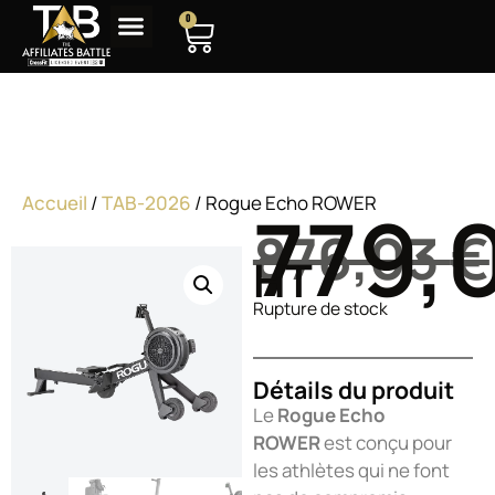
0
Rogue Echo ROWER
Accueil
/
TAB-2026
/ Rogue Echo ROWER
779,
876,03
€
HT
Rupture de stock
Détails du produit
Le
Rogue Echo
ROWER
est conçu pour
les athlètes qui ne font