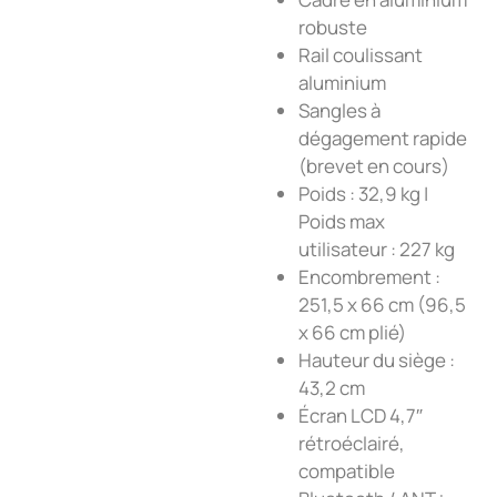
robuste
Rail coulissant
aluminium
Sangles à
dégagement rapide
(brevet en cours)
Poids : 32,9 kg |
Poids max
utilisateur : 227 kg
Encombrement :
251,5 x 66 cm (96,5
x 66 cm plié)
Hauteur du siège :
43,2 cm
Écran LCD 4,7″
rétroéclairé,
compatible