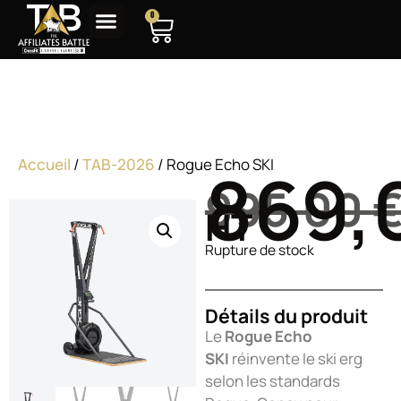
0
Rogue Echo SKI
Accueil
/
TAB-2026
/ Rogue Echo SKI
869,
995,00
HT
Rupture de stock
Détails du produit
Le
Rogue Echo
SKI
réinvente le ski erg
selon les standards