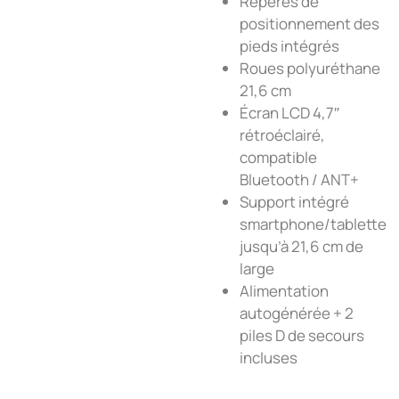
Repères de
positionnement des
pieds intégrés
Roues polyuréthane
21,6 cm
Écran LCD 4,7″
rétroéclairé,
compatible
Bluetooth / ANT+
Support intégré
smartphone/tablette
jusqu’à 21,6 cm de
large
Alimentation
autogénérée + 2
piles D de secours
incluses