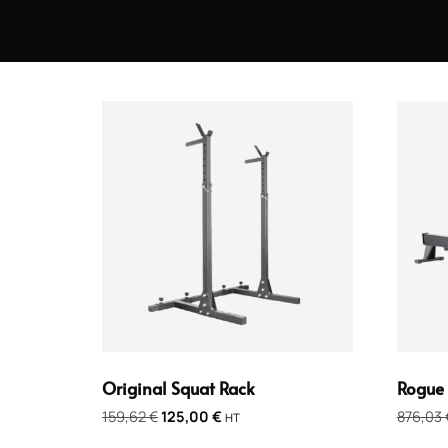
Accueil
/ Produits
8 résultats affichés
Original Squat Rack
Rogue
159,62
€
125,00
€
876,03
HT