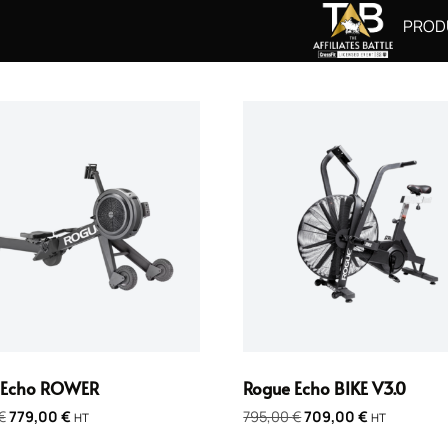
PROD
 Echo ROWER
Rogue Echo BIKE V3.0
€
779,00
€
795,00
€
709,00
€
HT
HT