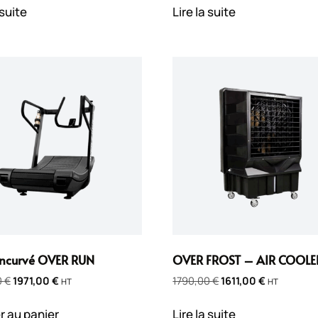
 suite
Lire la suite
incurvé OVER RUN
OVER FROST – AIR COOLE
0
€
1971,00
€
1790,00
€
1611,00
€
HT
HT
r au panier
Lire la suite